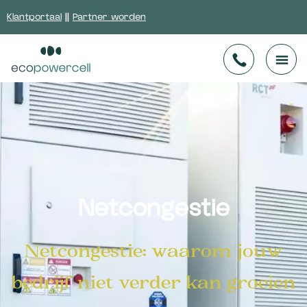
Klantportaal
||
Partner worden
Netcongestie
Netcongestie: waarom jouw
bedrijf niet verder kan groeien