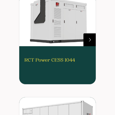
RCT Power CESS 1044