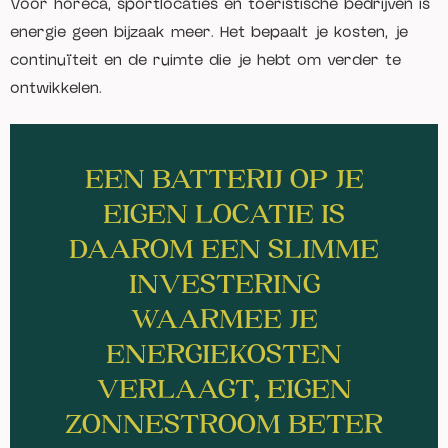
Voor horeca, sportlocaties en toeristische bedrijven is
energie geen bijzaak meer. Het bepaalt je kosten, je
continuïteit en de ruimte die je hebt om verder te
ontwikkelen.
EEN BATTERIJ OP JE
EIGEN LOCATIE IS
DAAROM EEN SLIMME
INVESTERING
WAARMEE JE
ENERGIEKOSTEN
VERLAAGT, EIGEN
ZONNESTROOM BETER