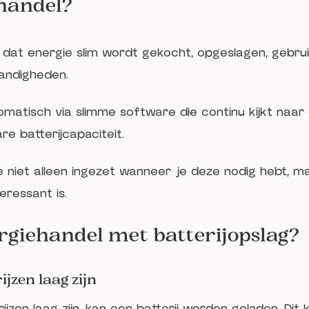
ehandel?
dat energie slim wordt gekocht, opgeslagen, gebrui
andigheden.
omatisch via slimme software die continu kijkt naar e
e batterijcapaciteit.
 niet alleen ingezet wanneer je deze nodig hebt, m
eressant is.
rgiehandel met batterijopslag?
jzen laag zijn
rijzen laag zijn, kan een batterij worden geladen. D