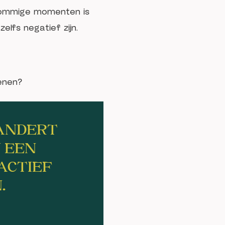
sommige momenten is
elfs negatief zijn.
enen?
RANDERT
 EEN
ACTIEF
.