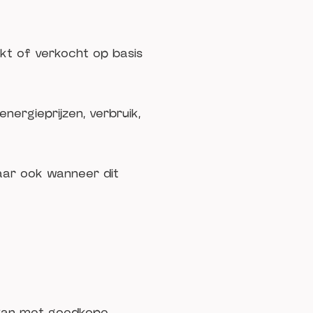
kt of verkocht op basis
nergieprijzen, verbruik,
aar ook wanneer dit
it kan met goedkope