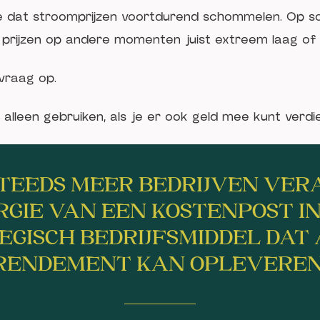
je dat stroomprijzen voortdurend schommelen. Op 
ijl prijzen op andere momenten juist extreem laag of z
vraag op.
lleen gebruiken, als je er ook geld mee kunt verdi
TEEDS MEER BEDRIJVEN VE
RGIE VAN EEN KOSTENPOST IN
EGISCH BEDRIJFSMIDDEL DAT 
RENDEMENT KAN OPLEVEREN