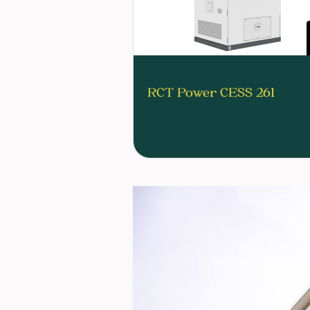
RCT Power CESS 261