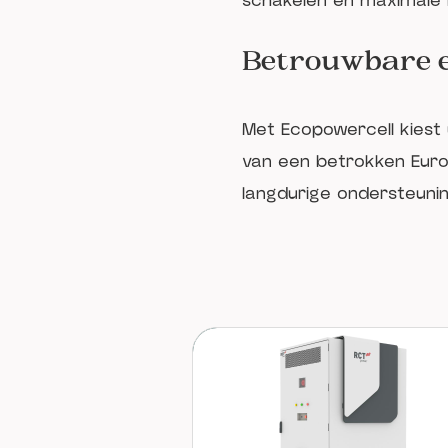
schakelen en maximale
Betrouwbare e
Met Ecopowercell kiest 
van een betrokken Europ
langdurige ondersteunin