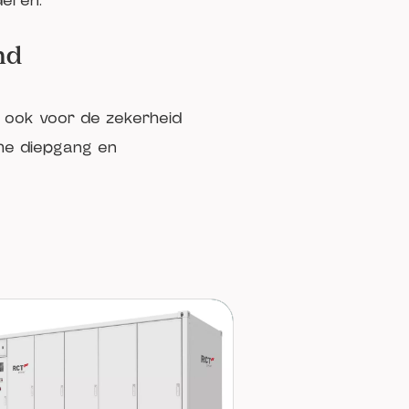
deren.
und
r ook voor de zekerheid
che diepgang en