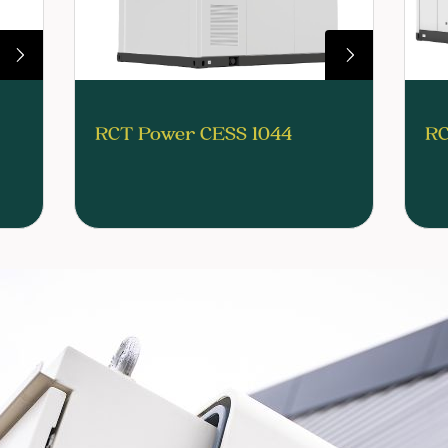
RCT Power CESS 1044
RC