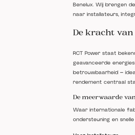
Benelux. Wij brengen d
naar installateurs, int
De kracht va
RCT Power staat bekend 
geavanceerde energiest
betrouwbaarheid — idea
rendement centraal st
De meerwaarde van 
Waar internationale fab
ondersteuning en snelle