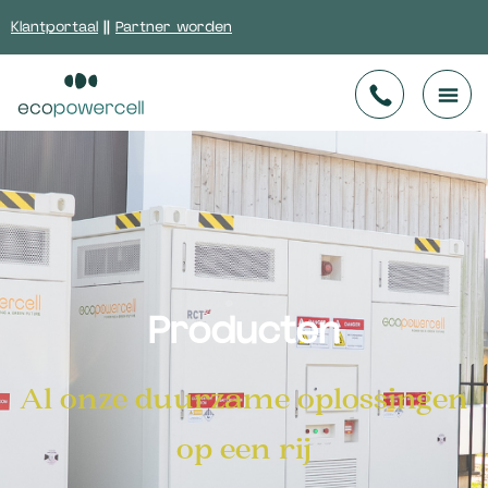
Klantportaal
||
Partner worden
Producten
Al onze duurzame oplossingen
op een rij