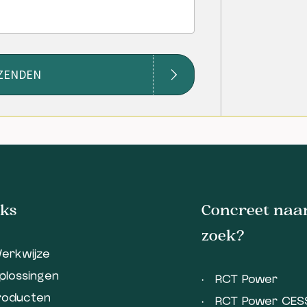
ZENDEN
ks
Concreet naar
zoek?
erkwijze
plossingen
RCT Power
roducten
RCT Power CES