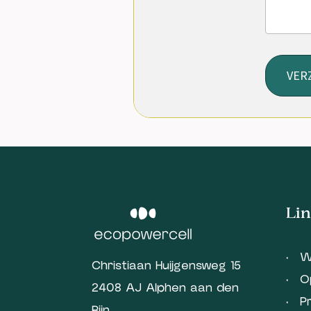
VER
Lin
W
Christiaan Huijgensweg 15
O
2408 AJ Alphen aan den
P
Rijn