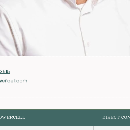
2515
ercell.com
POWERCELL
DIRECT CO