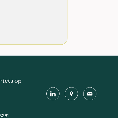
 iets op
S261