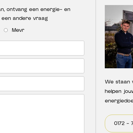
can, ontvang een energie- en
l een andere vraag
Mevr
We staan v
helpen jo
energiedoel
0172 - 