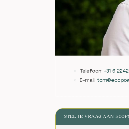
Telefoon:
+31 6 2242
E-mail:
tom@ecopow
STEL JE VRAAG AAN ECO