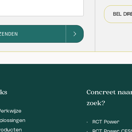
BEL DIR
ZENDEN
ks
Concreet naar
zoek?
erkwijze
plossingen
RCT Power
roducten
RCT Power CES