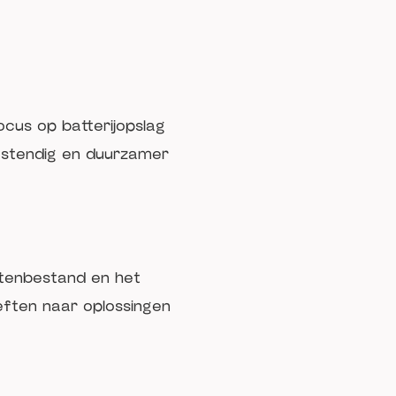
ocus op batterijopslag
estendig en duurzamer
ntenbestand en het
oeften naar oplossingen