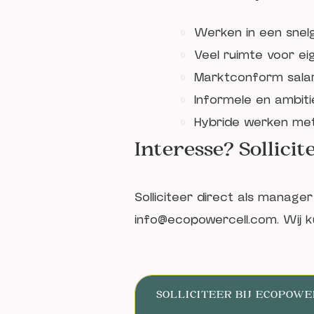
Werken in een snel
Veel ruimte voor eig
Marktconform salar
Informele en ambit
Hybride werken met v
Interesse? Sollicit
Solliciteer direct als manage
info@ecopowercell.com
. Wij 
SOLLICITEER BIJ ECOPOW