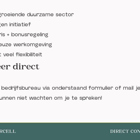
groeiende duurzame sector
en initiatief
is + bonusregeling
ieuze werkomgeving
eel flexibiliteit
eer direct
r bedrijfsbureau via onderstaand formulier of mail j
kunnen niet wachten om je te spreken!
ERCELL
DIRECT CO