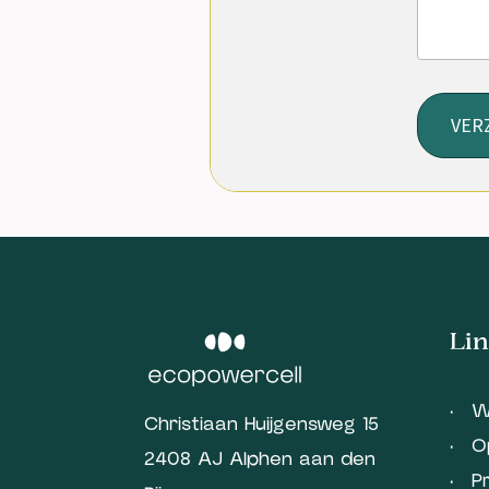
VER
Lin
W
Christiaan Huijgensweg 15
O
2408 AJ Alphen aan den
P