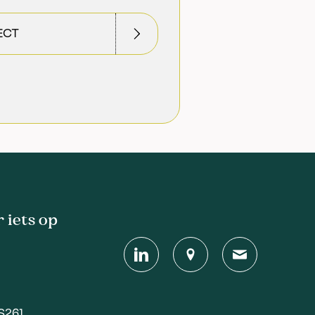
ECT
 iets op
S261